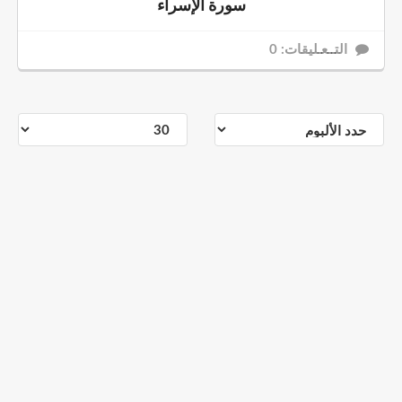
سورة الإسراء
التــعـليقات: 0