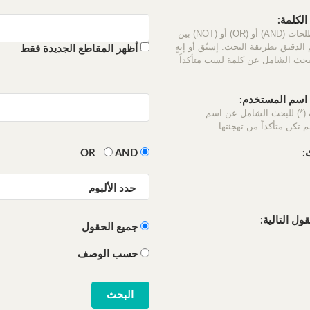
لكلمة:
استخدم المصطلحات (AND) أو (OR) أو (NOT) بين
الدقيق بطريقة البحث. إسبُق أو إنهٍ
أظهر المقاطع الجديدة فقط
لبحث الشامل عن كلمة لست متأكداً
سم المستخدم:
 (*) للبحث الشامل عن اسم
 تكن متأكداً من تهجئتها.
:
OR
AND
ل التالية:
جميع الحقول
حسب الوصف