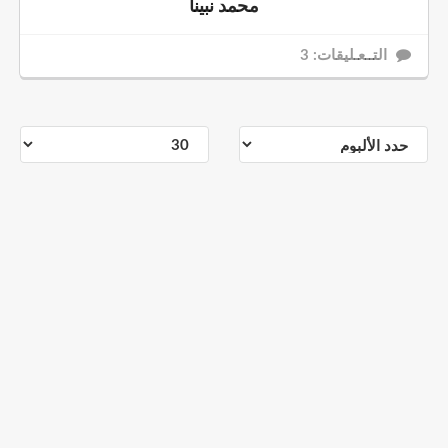
محمد نبينا
التــعـليقات: 3