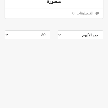
منصورة
التــعـليقات: 0