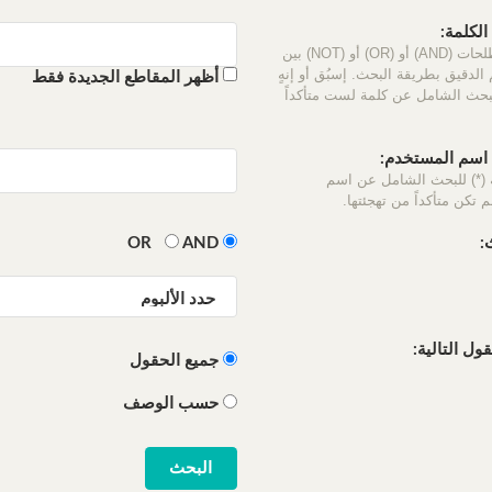
لكلمة:
استخدم المصطلحات (AND) أو (OR) أو (NOT) بين
الدقيق بطريقة البحث. إسبُق أو إنهٍ
أظهر المقاطع الجديدة فقط
لبحث الشامل عن كلمة لست متأكداً
سم المستخدم:
 (*) للبحث الشامل عن اسم
 تكن متأكداً من تهجئتها.
:
OR
AND
ل التالية:
جميع الحقول
حسب الوصف