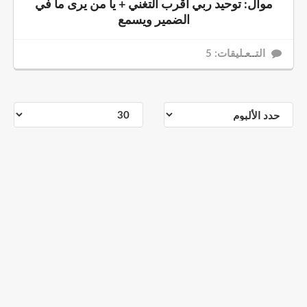
موال: توحيد ربي أقرب التغني + يا من يرى ما في
الضمير ويسمع
التــعـليقات: 5