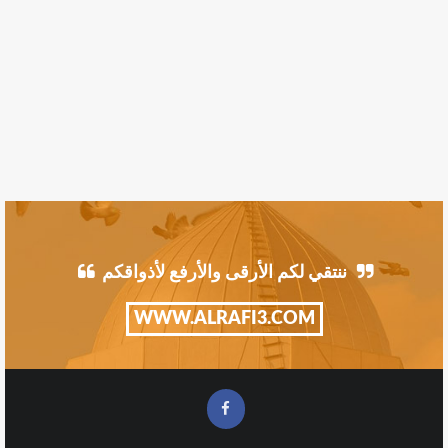
ننتقي لكم الأرقى والأرفع لأذواقكم
WWW.ALRAFI3.COM