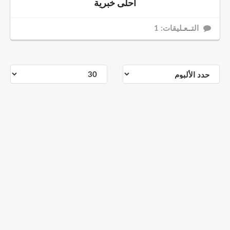
أحلى خبرية
التــعـليقات: 1