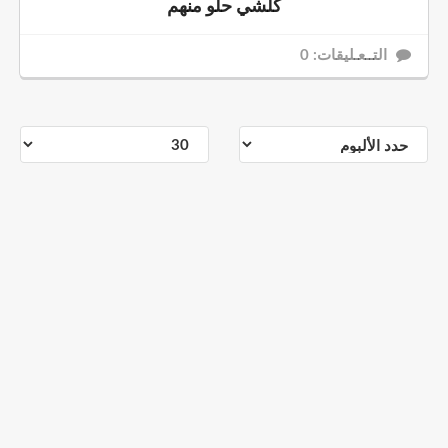
كلشي حلو منهم
التــعـليقات: 0