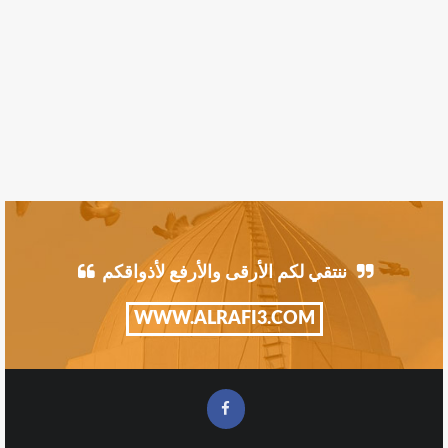
ننتقي لكم الأرقى والأرفع لأذواقكم
WWW.ALRAFI3.COM