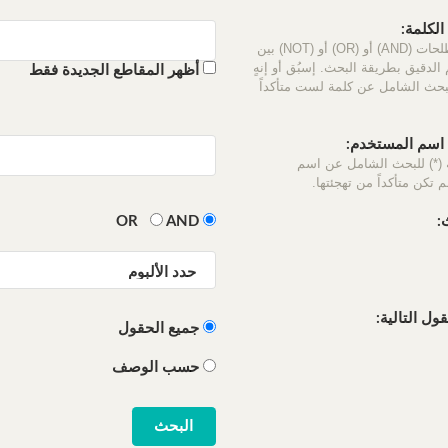
لكلمة:
استخدم المصطلحات (AND) أو (OR) أو (NOT) بين
الدقيق بطريقة البحث. إسبُق أو إنهٍ
أظهر المقاطع الجديدة فقط
لبحث الشامل عن كلمة لست متأكداً
سم المستخدم:
 (*) للبحث الشامل عن اسم
 تكن متأكداً من تهجئتها.
:
OR
AND
ل التالية:
جميع الحقول
حسب الوصف