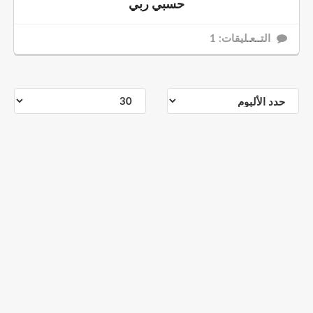
حسبي ربي
التــعـليقات: 1