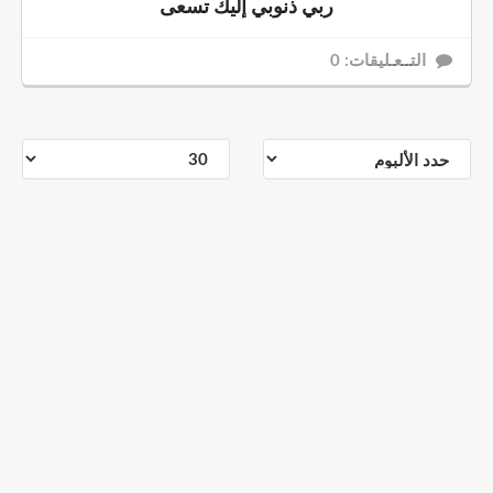
ربي ذنوبي إليك تسعى
التــعـليقات: 0