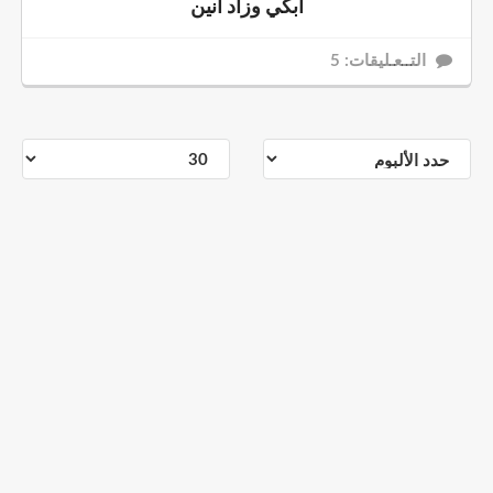
أبكي وزاد أنين
التــعـليقات: 5