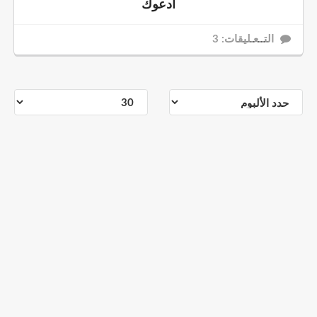
أدعوك
التــعـليقات: 3