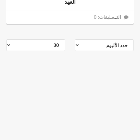
العهد
التــعـليقات: 0