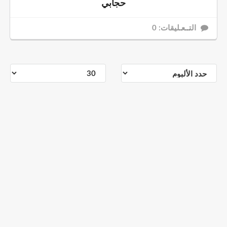
حجابي
التــعـليقات: 0