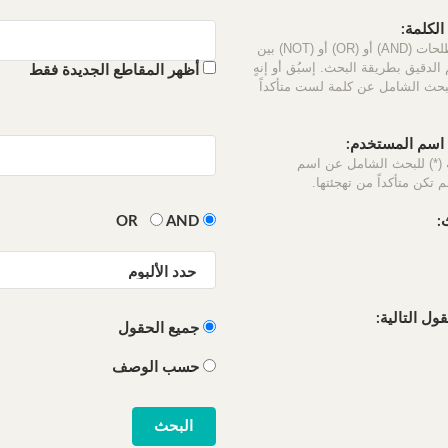
لكلمة:
استخدم المصطلحات (AND) أو (OR) أو (NOT) بين
الدقيق بطريقة البحث. إسبُق أو إنهٍ
أظهر المقاطع الجديدة فقط
لبحث الشامل عن كلمة لست متأكداً
سم المستخدم:
 (*) للبحث الشامل عن اسم
 تكن متأكداً من تهجئتها.
:
OR
AND
ل التالية:
جميع الحقول
حسب الوصف