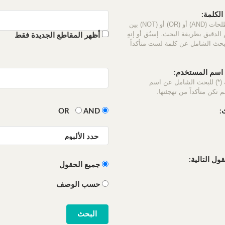
لكلمة:
استخدم المصطلحات (AND) أو (OR) أو (NOT) بين
الدقيق بطريقة البحث. إسبُق أو إنهٍ
أظهر المقاطع الجديدة فقط
لبحث الشامل عن كلمة لست متأكداً
سم المستخدم:
 (*) للبحث الشامل عن اسم
 تكن متأكداً من تهجئتها.
:
OR
AND
ل التالية:
جميع الحقول
حسب الوصف