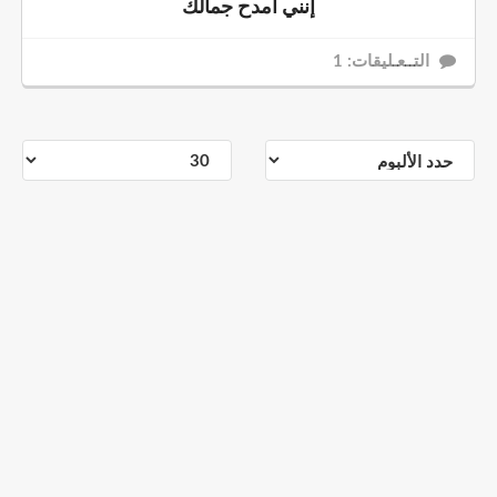
إنني أمدح جمالك
التــعـليقات: 1