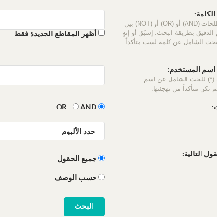
لكلمة:
استخدم المصطلحات (AND) أو (OR) أو (NOT) بين
الدقيق بطريقة البحث. إسبُق أو إنهٍ
أظهر المقاطع الجديدة فقط
لبحث الشامل عن كلمة لست متأكداً
سم المستخدم:
 (*) للبحث الشامل عن اسم
 تكن متأكداً من تهجئتها.
:
OR
AND
ل التالية:
جميع الحقول
حسب الوصف