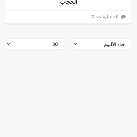
الحجاب
التــعـليقات: 0