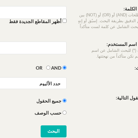
لكلمة:
استخدم المصطلحات (AND) أو (OR) أو (NOT) بين
الدقيق بطريقة البحث. إسبُق أو إنهٍ
أظهر المقاطع الجديدة فقط
لبحث الشامل عن كلمة لست متأكداً
سم المستخدم:
 (*) للبحث الشامل عن اسم
 تكن متأكداً من تهجئتها.
:
OR
AND
ل التالية:
جميع الحقول
حسب الوصف