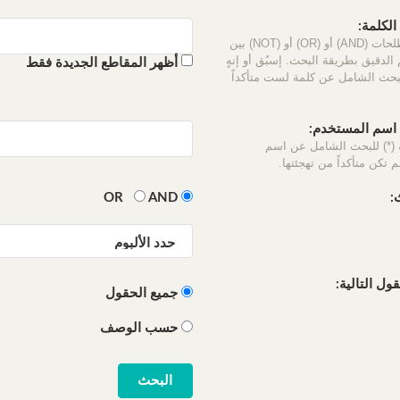
لكلمة:
استخدم المصطلحات (AND) أو (OR) أو (NOT) بين
الدقيق بطريقة البحث. إسبُق أو إنهٍ
أظهر المقاطع الجديدة فقط
لبحث الشامل عن كلمة لست متأكداً
سم المستخدم:
 (*) للبحث الشامل عن اسم
 تكن متأكداً من تهجئتها.
:
OR
AND
ل التالية:
جميع الحقول
حسب الوصف