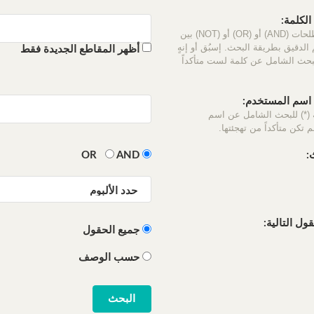
لكلمة:
استخدم المصطلحات (AND) أو (OR) أو (NOT) بين
الدقيق بطريقة البحث. إسبُق أو إنهٍ
أظهر المقاطع الجديدة فقط
لبحث الشامل عن كلمة لست متأكداً
سم المستخدم:
 (*) للبحث الشامل عن اسم
 تكن متأكداً من تهجئتها.
:
OR
AND
ل التالية:
جميع الحقول
حسب الوصف