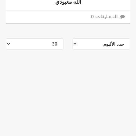
الله معبودي
التــعـليقات: 0