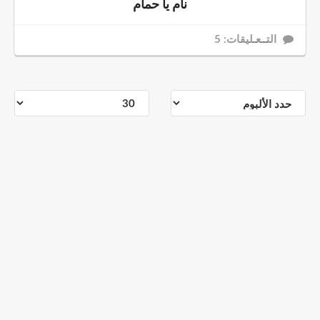
نام يا حمام
التــعـليقات: 5