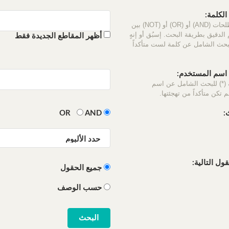
لكلمة:
استخدم المصطلحات (AND) أو (OR) أو (NOT) بين
الدقيق بطريقة البحث. إسبُق أو إنهٍ
أظهر المقاطع الجديدة فقط
لبحث الشامل عن كلمة لست متأكداً
سم المستخدم:
 (*) للبحث الشامل عن اسم
 تكن متأكداً من تهجئتها.
:
OR
AND
ل التالية:
جميع الحقول
حسب الوصف