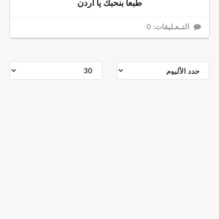
طبعا بنحبك يا أردن
التــعـليقات: 0