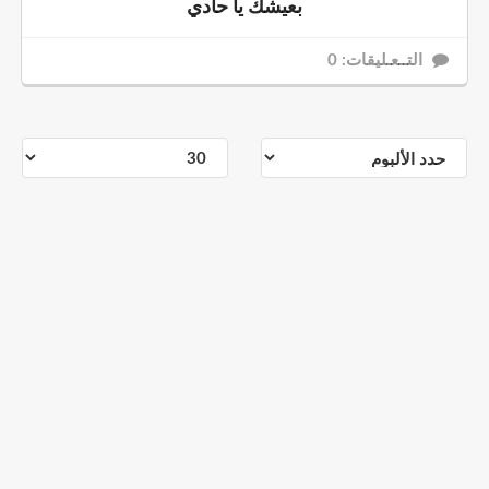
بعيشك يا حادي
التــعـليقات: 0