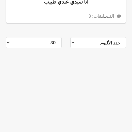
أنا سيدي عندي طبيب
التــعـليقات: 3