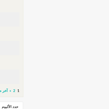
1
2
»
آخر ص