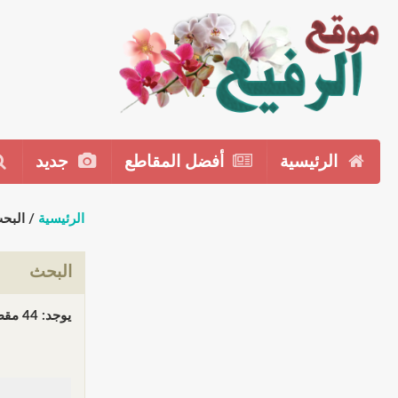
الرئيسية
أفضل المقاطع
جديد
الرئيسية
/ البح
البحث
يوجد: 44 مقطع(مقاطع) في 2 صفحة(صفحات). المعروض: مقاطع 1 إلى 30.