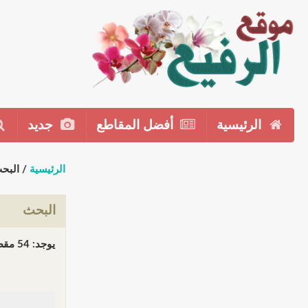
الرئيسية
أفضل المقاطع
جديد
الرئيسية
/ البح
البحث
يوجد: 54 مقطع(مقاطع) في 2 صفحة(صفحات). المعروض: مقاطع 1 إلى 30.