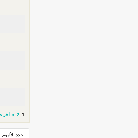
1
2
»
آخر ص