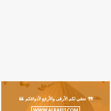
ننتقي لكم الأرقى والأرفع لأذواقكم
WWW.ALRAFI3.COM