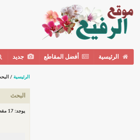
الرئيسية
أفضل المقاطع
جديد
الرئيسية
/ البح
البحث
يوجد: 17 مقطع(مقاطع) في 1 صفحة(صفحات). المعروض: مقاطع 1 إلى 17.