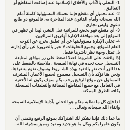
1- التحلي بالآداب والأخلاق الإسلامية عند إضافت المقاطع أو
التعاليق.
2- عند تحميل أي مقطع فإننا نحملك المسؤولية كاملة أمام
الله سبحانه وأمام القانون عند المتاجرة به، فالموقع ذو طابع
دعوي وليس تجاري.
3- أي مقطع فهو يخضع للمراقبة قبل النشر، لهذا لن تظهر في
الموقع إلى بعد موافقة الإدارة أوفريق المراقبين.
4- تخلي الإدارة مسؤوليتها عن أي تعليق يخرج عن التوجه
العام للموقع، وجميع التعليقات لا تعبر بالضرورة عن رأي إدارته
بل تمثل وجهة نظر ناشرها فقط.
إذا وافقت على الشروط فضلا اضغط على زر موافق لمتابعة
التسجيل حيث تجده في نهاية الصفحة . ملاحظة بالضغط على
هذا الزر أنت تقر بالتقيد بهذه الشــروط وسوف تقوم بتنفيذها،
ونحن هنا نؤكد بأن التسجيل مسموح لجميع الأعمار. المشرف
المسئول عن موقع الرفيع يرحب بكم سوف يكون له الأحقية
في التعامل مع جميع المقاطع المضافة والتعليقات المسجلة
بكافة الطرق الممكنة.
لذا فإن كل ما نطلبه منكم هو التحلي بآدابنا الإسلامية السمحة
واتقاء الله سبحانه وتعالى . .
ما عدا ذلك فإننا نشكر لك اشتراكك بموقع الرفيع ونتمنى أن
يكون عامرا بكم وبكل ما هو جديد ومفيد ومميز بمشيئة الله...