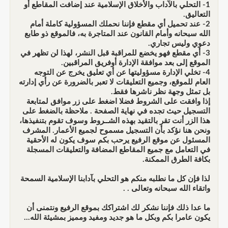
1- التحلي بالآداب والأخلاق الإسلامية عند إضافت المقاطع أو
التعاليق.
2- عند تحميل أي مقطع فإننا نحملك المسؤولية كاملة أمام
الله سبحانه وأمام القانون عند المتاجرة به، فالموقع ذو طابع
دعوي وليس تجاري.
3- أي مقطع فهو يخضع للمراقبة قبل النشر، لهذا لن تظهر في
الموقع إلى بعد موافقة الإدارة أوفريق المراقبين.
4- تخلي الإدارة مسؤوليتها عن أي تعليق يخرج عن التوجه
العام للموقع، وجميع التعليقات لا تعبر بالضرورة عن رأي إدارته
بل تمثل وجهة نظر ناشرها فقط.
إذا وافقت على الشروط فضلا اضغط على زر موافق لمتابعة
التسجيل حيث تجده في نهاية الصفحة . ملاحظة بالضغط على
هذا الزر أنت تقر بالتقيد بهذه الشــروط وسوف تقوم بتنفيذها،
ونحن هنا نؤكد بأن التسجيل مسموح لجميع الأعمار. المشرف
المسئول عن موقع الرفيع يرحب بكم سوف يكون له الأحقية
في التعامل مع جميع المقاطع المضافة والتعليقات المسجلة
بكافة الطرق الممكنة.
لذا فإن كل ما نطلبه منكم هو التحلي بآدابنا الإسلامية السمحة
واتقاء الله سبحانه وتعالى . .
ما عدا ذلك فإننا نشكر لك اشتراكك بموقع الرفيع ونتمنى أن
يكون عامرا بكم وبكل ما هو جديد ومفيد ومميز بمشيئة الله...