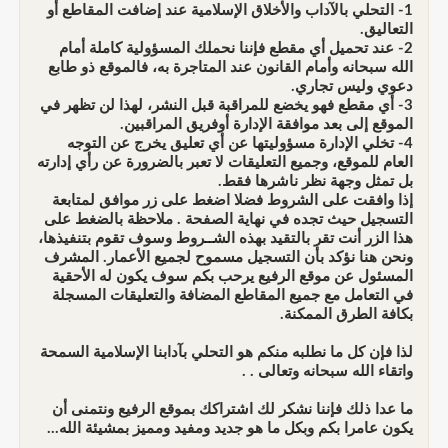
1- التحلي بالآداب والأخلاق الإسلامية عند إضافت المقاطع أو
التعاليق.
2- عند تحميل أي مقطع فإننا نحملك المسؤولية كاملة أمام
الله سبحانه وأمام القانون عند المتاجرة به، فالموقع ذو طابع
دعوي وليس تجاري.
3- أي مقطع فهو يخضع للمراقبة قبل النشر، لهذا لن تظهر في
الموقع إلى بعد موافقة الإدارة أوفريق المراقبين.
4- تخلي الإدارة مسؤوليتها عن أي تعليق يخرج عن التوجه
العام للموقع، وجميع التعليقات لا تعبر بالضرورة عن رأي إدارته
بل تمثل وجهة نظر ناشرها فقط.
إذا وافقت على الشروط فضلا اضغط على زر موافق لمتابعة
التسجيل حيث تجده في نهاية الصفحة . ملاحظة بالضغط على
هذا الزر أنت تقر بالتقيد بهذه الشــروط وسوف تقوم بتنفيذها،
ونحن هنا نؤكد بأن التسجيل مسموح لجميع الأعمار. المشرف
المسئول عن موقع الرفيع يرحب بكم سوف يكون له الأحقية
في التعامل مع جميع المقاطع المضافة والتعليقات المسجلة
بكافة الطرق الممكنة.
لذا فإن كل ما نطلبه منكم هو التحلي بآدابنا الإسلامية السمحة
واتقاء الله سبحانه وتعالى . .
ما عدا ذلك فإننا نشكر لك اشتراكك بموقع الرفيع ونتمنى أن
يكون عامرا بكم وبكل ما هو جديد ومفيد ومميز بمشيئة الله...