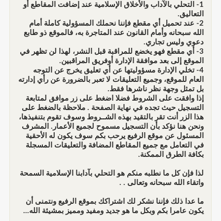
1- التحلي بالآداب والأخلاق الإسلامية عند إضافت المقاطع أو
التعاليق.
2- عند تحميل أي مقطع فإننا نحملك المسؤولية كاملة أمام
الله سبحانه وأمام القانون عند المتاجرة به، فالموقع ذو طابع
دعوي وليس تجاري.
3- أي مقطع فهو يخضع للمراقبة قبل النشر، لهذا لن تظهر في
الموقع إلى بعد موافقة الإدارة أوفريق المراقبين.
4- تخلي الإدارة مسؤوليتها عن أي تعليق يخرج عن التوجه
العام للموقع، وجميع التعليقات لا تعبر بالضرورة عن رأي إدارته
بل تمثل وجهة نظر ناشرها فقط.
إذا وافقت على الشروط فضلا اضغط على زر موافق لمتابعة
التسجيل حيث تجده في نهاية الصفحة . ملاحظة بالضغط على
هذا الزر أنت تقر بالتقيد بهذه الشــروط وسوف تقوم بتنفيذها،
ونحن هنا نؤكد بأن التسجيل مسموح لجميع الأعمار. المشرف
المسئول عن موقع الرفيع يرحب بكم سوف يكون له الأحقية
في التعامل مع جميع المقاطع المضافة والتعليقات المسجلة
بكافة الطرق الممكنة.
لذا فإن كل ما نطلبه منكم هو التحلي بآدابنا الإسلامية السمحة
واتقاء الله سبحانه وتعالى . .
ما عدا ذلك فإننا نشكر لك اشتراكك بموقع الرفيع ونتمنى أن
يكون عامرا بكم وبكل ما هو جديد ومفيد ومميز بمشيئة الله...