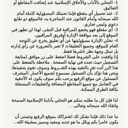
1- التحلي بالآداب والأخلاق الإسلامية عند إضافت المقاطع أو
التعاليق.
2- عند تحميل أي مقطع فإننا نحملك المسؤولية كاملة أمام
الله سبحانه وأمام القانون عند المتاجرة به، فالموقع ذو طابع
دعوي وليس تجاري.
3- أي مقطع فهو يخضع للمراقبة قبل النشر، لهذا لن تظهر في
الموقع إلى بعد موافقة الإدارة أوفريق المراقبين.
4- تخلي الإدارة مسؤوليتها عن أي تعليق يخرج عن التوجه
العام للموقع، وجميع التعليقات لا تعبر بالضرورة عن رأي إدارته
بل تمثل وجهة نظر ناشرها فقط.
إذا وافقت على الشروط فضلا اضغط على زر موافق لمتابعة
التسجيل حيث تجده في نهاية الصفحة . ملاحظة بالضغط على
هذا الزر أنت تقر بالتقيد بهذه الشــروط وسوف تقوم بتنفيذها،
ونحن هنا نؤكد بأن التسجيل مسموح لجميع الأعمار. المشرف
المسئول عن موقع الرفيع يرحب بكم سوف يكون له الأحقية
في التعامل مع جميع المقاطع المضافة والتعليقات المسجلة
بكافة الطرق الممكنة.
لذا فإن كل ما نطلبه منكم هو التحلي بآدابنا الإسلامية السمحة
واتقاء الله سبحانه وتعالى . .
ما عدا ذلك فإننا نشكر لك اشتراكك بموقع الرفيع ونتمنى أن
يكون عامرا بكم وبكل ما هو جديد ومفيد ومميز بمشيئة الله...