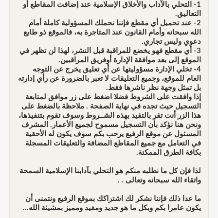
1- التحلي بالآداب والأخلاق الإسلامية عند إضافت المقاطع أو
التعاليق.
2- عند تحميل أي مقطع فإننا نحملك المسؤولية كاملة أمام
الله سبحانه وأمام القانون عند المتاجرة به، فالموقع ذو طابع
دعوي وليس تجاري.
3- أي مقطع فهو يخضع للمراقبة قبل النشر، لهذا لن تظهر في
الموقع إلى بعد موافقة الإدارة أوفريق المراقبين.
4- تخلي الإدارة مسؤوليتها عن أي تعليق يخرج عن التوجه
العام للموقع، وجميع التعليقات لا تعبر بالضرورة عن رأي إدارته
بل تمثل وجهة نظر ناشرها فقط.
إذا وافقت على الشروط فضلا اضغط على زر موافق لمتابعة
التسجيل حيث تجده في نهاية الصفحة . ملاحظة بالضغط على
هذا الزر أنت تقر بالتقيد بهذه الشــروط وسوف تقوم بتنفيذها،
ونحن هنا نؤكد بأن التسجيل مسموح لجميع الأعمار. المشرف
المسئول عن موقع الرفيع يرحب بكم سوف يكون له الأحقية
في التعامل مع جميع المقاطع المضافة والتعليقات المسجلة
بكافة الطرق الممكنة.
لذا فإن كل ما نطلبه منكم هو التحلي بآدابنا الإسلامية السمحة
واتقاء الله سبحانه وتعالى . .
ما عدا ذلك فإننا نشكر لك اشتراكك بموقع الرفيع ونتمنى أن
يكون عامرا بكم وبكل ما هو جديد ومفيد ومميز بمشيئة الله...