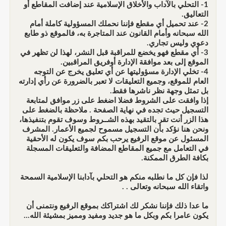
1- التحلي بالآداب والأخلاق الإسلامية عند إضافت المقاطع أو
التعاليق.
2- عند تحميل أي مقطع فإننا نحملك المسؤولية كاملة أمام
الله سبحانه وأمام القانون عند المتاجرة به، فالموقع ذو طابع
دعوي وليس تجاري.
3- أي مقطع فهو يخضع للمراقبة قبل النشر، لهذا لن تظهر في
الموقع إلى بعد موافقة الإدارة أوفريق المراقبين.
4- تخلي الإدارة مسؤوليتها عن أي تعليق يخرج عن التوجه
العام للموقع، وجميع التعليقات لا تعبر بالضرورة عن رأي إدارته
بل تمثل وجهة نظر ناشرها فقط.
إذا وافقت على الشروط فضلا اضغط على زر موافق لمتابعة
التسجيل حيث تجده في نهاية الصفحة . ملاحظة بالضغط على
هذا الزر أنت تقر بالتقيد بهذه الشــروط وسوف تقوم بتنفيذها،
ونحن هنا نؤكد بأن التسجيل مسموح لجميع الأعمار. المشرف
المسئول عن موقع الرفيع يرحب بكم سوف يكون له الأحقية
في التعامل مع جميع المقاطع المضافة والتعليقات المسجلة
بكافة الطرق الممكنة.
لذا فإن كل ما نطلبه منكم هو التحلي بآدابنا الإسلامية السمحة
واتقاء الله سبحانه وتعالى . .
ما عدا ذلك فإننا نشكر لك اشتراكك بموقع الرفيع ونتمنى أن
يكون عامرا بكم وبكل ما هو جديد ومفيد ومميز بمشيئة الله...