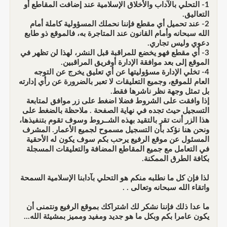
1- التحلي بالآداب والأخلاق الإسلامية عند إضافت المقاطع أو
التعاليق.
2- عند تحميل أي مقطع فإننا نحملك المسؤولية كاملة أمام
الله سبحانه وأمام القانون عند المتاجرة به، فالموقع ذو طابع
دعوي وليس تجاري.
3- أي مقطع فهو يخضع للمراقبة قبل النشر، لهذا لن تظهر في
الموقع إلى بعد موافقة الإدارة أوفريق المراقبين.
4- تخلي الإدارة مسؤوليتها عن أي تعليق يخرج عن التوجه
العام للموقع، وجميع التعليقات لا تعبر بالضرورة عن رأي إدارته
بل تمثل وجهة نظر ناشرها فقط.
إذا وافقت على الشروط فضلا اضغط على زر موافق لمتابعة
التسجيل حيث تجده في نهاية الصفحة . ملاحظة بالضغط على
هذا الزر أنت تقر بالتقيد بهذه الشــروط وسوف تقوم بتنفيذها،
ونحن هنا نؤكد بأن التسجيل مسموح لجميع الأعمار. المشرف
المسئول عن موقع الرفيع يرحب بكم سوف يكون له الأحقية
في التعامل مع جميع المقاطع المضافة والتعليقات المسجلة
بكافة الطرق الممكنة.
لذا فإن كل ما نطلبه منكم هو التحلي بآدابنا الإسلامية السمحة
واتقاء الله سبحانه وتعالى . .
ما عدا ذلك فإننا نشكر لك اشتراكك بموقع الرفيع ونتمنى أن
يكون عامرا بكم وبكل ما هو جديد ومفيد ومميز بمشيئة الله...