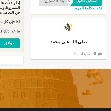
التسجيل
إذا وافقت عل
الشــروط وسو
فقدت كلمة المرور
في التعامل م
لذا فإن كل ما
ما عدا ذلك فإ
صلى الله على محمد
التــعـليقات: 0