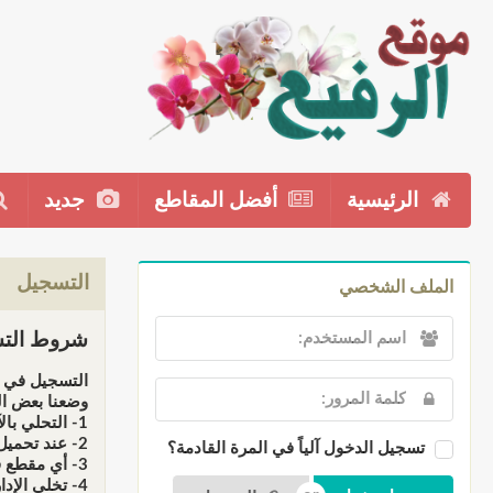
الرئيسية
أفضل المقاطع
جديد
التسجيل
الملف الشخصي
شروط التس
التسجيل في م
وضعنا بعض ال
1- التحلي بالآداب والأخلاق الإسلامية عند إضافت المقاطع أو التعاليق.
2- عند تحميل أي مقطع فإننا نحملك المسؤولية كاملة أمام الله سبحانه وأمام القانون عند المتاجرة به، فالموقع ذو طابع دعوي وليس تجاري.
تسجيل الدخول آلياً في المرة القادمة؟
3- أي مقطع فهو يخضع للمراقبة قبل النشر، لهذا لن تظهر في الموقع إلى بعد موافقة الإدارة أوفريق المراقبين.
4- تخلي الإدارة مسؤوليتها عن أي تعليق يخرج عن التوجه العام للموقع، وجميع التعليقات لا تعبر بالضرورة عن رأي إدارته بل تمثل وجهة نظر ناشرها فقط.