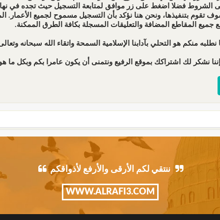
ى الشروط فضلا اضغط على زر موافق لمتابعة التسجيل حيث تجده في نهاية 
ف تقوم بتنفيذها، ونحن هنا نؤكد بأن التسجيل مسموح لجميع الأعمار. 
ع جميع المقاطع المضافة والتعليقات المسجلة بكافة الطرق الممكنة.
 نطلبه منكم هو التحلي بآدابنا الإسلامية السمحة واتقاء الله سبحانه وتعالى 
ننا نشكر لك اشتراكك بموقع الرفيع ونتمنى أن يكون عامرا بكم وبكل ما هو 
ننتقي لكم الأرقى والأرفع لأذواقكم
WWW.ALRAFI3.COM