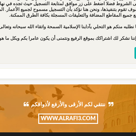
ى الشروط فضلا اضغط على زر موافق لمتابعة التسجيل حيث تجده في نهاية 
ف تقوم بتنفيذها، ونحن هنا نؤكد بأن التسجيل مسموح لجميع الأعمار. 
ع جميع المقاطع المضافة والتعليقات المسجلة بكافة الطرق الممكنة.
 نطلبه منكم هو التحلي بآدابنا الإسلامية السمحة واتقاء الله سبحانه وتعالى 
ننا نشكر لك اشتراكك بموقع الرفيع ونتمنى أن يكون عامرا بكم وبكل ما هو 
ننتقي لكم الأرقى والأرفع لأذواقكم
WWW.ALRAFI3.COM