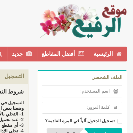
الرئيسية
أفضل المقاطع
جديد
التسجيل
الملف الشخصي
شروط التس
التسجيل في م
وضعنا بعض ال
1- التحلي بالآداب والأخلاق الإسلامية عند إضافت المقاطع أو التعاليق.
2- عند تحميل أي مقطع فإننا نحملك المسؤولية كاملة أمام الله سبحانه وأمام القانون عند المتاجرة به، فالموقع ذو طابع دعوي وليس تجاري.
تسجيل الدخول آلياً في المرة القادمة؟
3- أي مقطع فهو يخضع للمراقبة قبل النشر، لهذا لن تظهر في الموقع إلى بعد موافقة الإدارة أوفريق المراقبين.
4- تخلي الإدارة مسؤوليتها عن أي تعليق يخرج عن التوجه العام للموقع، وجميع التعليقات لا تعبر بالضرورة عن رأي إدارته بل تمثل وجهة نظر ناشرها فقط.