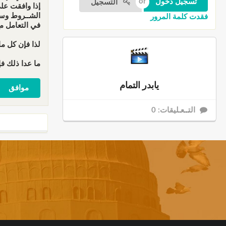
التسجيل
إذا وافقت عل
الشــروط وسو
فقدت كلمة المرور
في التعامل م
لذا فإن كل ما
ما عدا ذلك فإ
يابدر التمام
التــعـليقات: 0