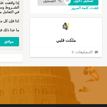
التسجيل
إذا وافقت عل
الشــروط وسو
فقدت كلمة المرور
في التعامل م
لذا فإن كل ما
ما عدا ذلك فإ
ملكت قلبي
التــعـليقات: 6