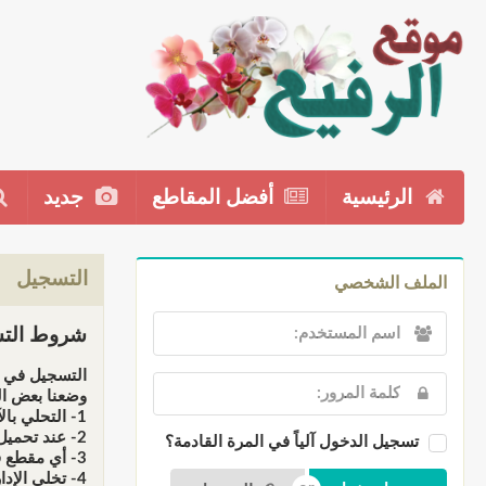
الرئيسية
أفضل المقاطع
جديد
التسجيل
الملف الشخصي
شروط التس
التسجيل في م
وضعنا بعض ال
1- التحلي بالآداب والأخلاق الإسلامية عند إضافت المقاطع أو التعاليق.
2- عند تحميل أي مقطع فإننا نحملك المسؤولية كاملة أمام الله سبحانه وأمام القانون عند المتاجرة به، فالموقع ذو طابع دعوي وليس تجاري.
تسجيل الدخول آلياً في المرة القادمة؟
3- أي مقطع فهو يخضع للمراقبة قبل النشر، لهذا لن تظهر في الموقع إلى بعد موافقة الإدارة أوفريق المراقبين.
4- تخلي الإدارة مسؤوليتها عن أي تعليق يخرج عن التوجه العام للموقع، وجميع التعليقات لا تعبر بالضرورة عن رأي إدارته بل تمثل وجهة نظر ناشرها فقط.