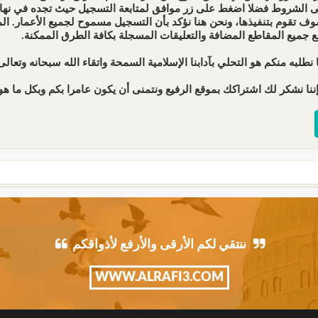
ى الشروط فضلا اضغط على زر موافق لمتابعة التسجيل حيث تجده في نهاية 
ف تقوم بتنفيذها، ونحن هنا نؤكد بأن التسجيل مسموح لجميع الأعمار. 
ع جميع المقاطع المضافة والتعليقات المسجلة بكافة الطرق الممكنة.
 نطلبه منكم هو التحلي بآدابنا الإسلامية السمحة واتقاء الله سبحانه وتعالى 
ننا نشكر لك اشتراكك بموقع الرفيع ونتمنى أن يكون عامرا بكم وبكل ما هو 
ننتقي لكم الأرقى والأرفع لأذواقكم
WWW.ALRAFI3.COM