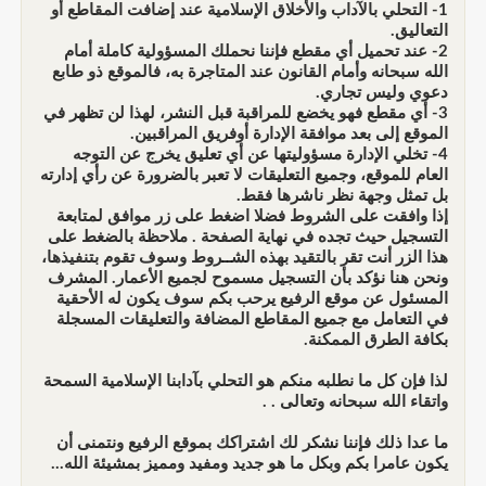
1- التحلي بالآداب والأخلاق الإسلامية عند إضافت المقاطع أو
التعاليق.
2- عند تحميل أي مقطع فإننا نحملك المسؤولية كاملة أمام
الله سبحانه وأمام القانون عند المتاجرة به، فالموقع ذو طابع
دعوي وليس تجاري.
3- أي مقطع فهو يخضع للمراقبة قبل النشر، لهذا لن تظهر في
الموقع إلى بعد موافقة الإدارة أوفريق المراقبين.
4- تخلي الإدارة مسؤوليتها عن أي تعليق يخرج عن التوجه
العام للموقع، وجميع التعليقات لا تعبر بالضرورة عن رأي إدارته
بل تمثل وجهة نظر ناشرها فقط.
إذا وافقت على الشروط فضلا اضغط على زر موافق لمتابعة
التسجيل حيث تجده في نهاية الصفحة . ملاحظة بالضغط على
هذا الزر أنت تقر بالتقيد بهذه الشــروط وسوف تقوم بتنفيذها،
ونحن هنا نؤكد بأن التسجيل مسموح لجميع الأعمار. المشرف
المسئول عن موقع الرفيع يرحب بكم سوف يكون له الأحقية
في التعامل مع جميع المقاطع المضافة والتعليقات المسجلة
بكافة الطرق الممكنة.
لذا فإن كل ما نطلبه منكم هو التحلي بآدابنا الإسلامية السمحة
واتقاء الله سبحانه وتعالى . .
ما عدا ذلك فإننا نشكر لك اشتراكك بموقع الرفيع ونتمنى أن
يكون عامرا بكم وبكل ما هو جديد ومفيد ومميز بمشيئة الله...