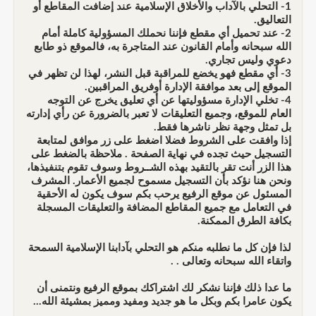
1- التحلي بالآداب والأخلاق الإسلامية عند إضافت المقاطع أو
التعاليق.
2- عند تحميل أي مقطع فإننا نحملك المسؤولية كاملة أمام
الله سبحانه وأمام القانون عند المتاجرة به، فالموقع ذو طابع
دعوي وليس تجاري.
3- أي مقطع فهو يخضع للمراقبة قبل النشر، لهذا لن تظهر في
الموقع إلى بعد موافقة الإدارة أوفريق المراقبين.
4- تخلي الإدارة مسؤوليتها عن أي تعليق يخرج عن التوجه
العام للموقع، وجميع التعليقات لا تعبر بالضرورة عن رأي إدارته
بل تمثل وجهة نظر ناشرها فقط.
إذا وافقت على الشروط فضلا اضغط على زر موافق لمتابعة
التسجيل حيث تجده في نهاية الصفحة . ملاحظة بالضغط على
هذا الزر أنت تقر بالتقيد بهذه الشــروط وسوف تقوم بتنفيذها،
ونحن هنا نؤكد بأن التسجيل مسموح لجميع الأعمار. المشرف
المسئول عن موقع الرفيع يرحب بكم سوف يكون له الأحقية
في التعامل مع جميع المقاطع المضافة والتعليقات المسجلة
بكافة الطرق الممكنة.
لذا فإن كل ما نطلبه منكم هو التحلي بآدابنا الإسلامية السمحة
واتقاء الله سبحانه وتعالى . .
ما عدا ذلك فإننا نشكر لك اشتراكك بموقع الرفيع ونتمنى أن
يكون عامرا بكم وبكل ما هو جديد ومفيد ومميز بمشيئة الله...