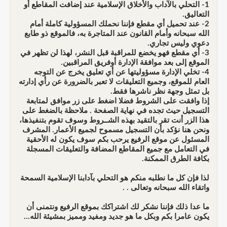
1- التحلي بالآداب والأخلاق الإسلامية عند إضافت المقاطع أو
التعاليق.
2- عند تحميل أي مقطع فإننا نحملك المسؤولية كاملة أمام
الله سبحانه وأمام القانون عند المتاجرة به، فالموقع ذو طابع
دعوي وليس تجاري.
3- أي مقطع فهو يخضع للمراقبة قبل النشر، لهذا لن تظهر في
الموقع إلى بعد موافقة الإدارة أوفريق المراقبين.
4- تخلي الإدارة مسؤوليتها عن أي تعليق يخرج عن التوجه
العام للموقع، وجميع التعليقات لا تعبر بالضرورة عن رأي إدارته
بل تمثل وجهة نظر ناشرها فقط.
إذا وافقت على الشروط فضلا اضغط على زر موافق لمتابعة
التسجيل حيث تجده في نهاية الصفحة . ملاحظة بالضغط على
هذا الزر أنت تقر بالتقيد بهذه الشــروط وسوف تقوم بتنفيذها،
ونحن هنا نؤكد بأن التسجيل مسموح لجميع الأعمار. المشرف
المسئول عن موقع الرفيع يرحب بكم سوف يكون له الأحقية
في التعامل مع جميع المقاطع المضافة والتعليقات المسجلة
بكافة الطرق الممكنة.
لذا فإن كل ما نطلبه منكم هو التحلي بآدابنا الإسلامية السمحة
واتقاء الله سبحانه وتعالى . .
ما عدا ذلك فإننا نشكر لك اشتراكك بموقع الرفيع ونتمنى أن
يكون عامرا بكم وبكل ما هو جديد ومفيد ومميز بمشيئة الله...