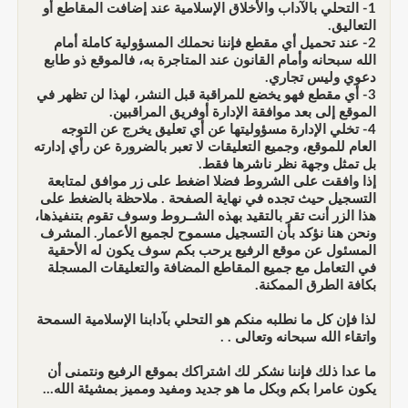
1- التحلي بالآداب والأخلاق الإسلامية عند إضافت المقاطع أو
التعاليق.
2- عند تحميل أي مقطع فإننا نحملك المسؤولية كاملة أمام
الله سبحانه وأمام القانون عند المتاجرة به، فالموقع ذو طابع
دعوي وليس تجاري.
3- أي مقطع فهو يخضع للمراقبة قبل النشر، لهذا لن تظهر في
الموقع إلى بعد موافقة الإدارة أوفريق المراقبين.
4- تخلي الإدارة مسؤوليتها عن أي تعليق يخرج عن التوجه
العام للموقع، وجميع التعليقات لا تعبر بالضرورة عن رأي إدارته
بل تمثل وجهة نظر ناشرها فقط.
إذا وافقت على الشروط فضلا اضغط على زر موافق لمتابعة
التسجيل حيث تجده في نهاية الصفحة . ملاحظة بالضغط على
هذا الزر أنت تقر بالتقيد بهذه الشــروط وسوف تقوم بتنفيذها،
ونحن هنا نؤكد بأن التسجيل مسموح لجميع الأعمار. المشرف
المسئول عن موقع الرفيع يرحب بكم سوف يكون له الأحقية
في التعامل مع جميع المقاطع المضافة والتعليقات المسجلة
بكافة الطرق الممكنة.
لذا فإن كل ما نطلبه منكم هو التحلي بآدابنا الإسلامية السمحة
واتقاء الله سبحانه وتعالى . .
ما عدا ذلك فإننا نشكر لك اشتراكك بموقع الرفيع ونتمنى أن
يكون عامرا بكم وبكل ما هو جديد ومفيد ومميز بمشيئة الله...