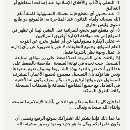
1- التحلي بالآداب والأخلاق الإسلامية عند إضافت المقاطع أو
التعاليق.
2- عند تحميل أي مقطع فإننا نحملك المسؤولية كاملة أمام
الله سبحانه وأمام القانون عند المتاجرة به، فالموقع ذو طابع
دعوي وليس تجاري.
3- أي مقطع فهو يخضع للمراقبة قبل النشر، لهذا لن تظهر في
الموقع إلى بعد موافقة الإدارة أوفريق المراقبين.
4- تخلي الإدارة مسؤوليتها عن أي تعليق يخرج عن التوجه
العام للموقع، وجميع التعليقات لا تعبر بالضرورة عن رأي إدارته
بل تمثل وجهة نظر ناشرها فقط.
إذا وافقت على الشروط فضلا اضغط على زر موافق لمتابعة
التسجيل حيث تجده في نهاية الصفحة . ملاحظة بالضغط على
هذا الزر أنت تقر بالتقيد بهذه الشــروط وسوف تقوم بتنفيذها،
ونحن هنا نؤكد بأن التسجيل مسموح لجميع الأعمار. المشرف
المسئول عن موقع الرفيع يرحب بكم سوف يكون له الأحقية
في التعامل مع جميع المقاطع المضافة والتعليقات المسجلة
بكافة الطرق الممكنة.
لذا فإن كل ما نطلبه منكم هو التحلي بآدابنا الإسلامية السمحة
واتقاء الله سبحانه وتعالى . .
ما عدا ذلك فإننا نشكر لك اشتراكك بموقع الرفيع ونتمنى أن
يكون عامرا بكم وبكل ما هو جديد ومفيد ومميز بمشيئة الله...